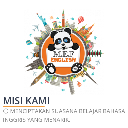
MISI KAMI
⚪ MENCIPTAKAN SUASANA BELAJAR BAHASA
INGGRIS YANG MENARIK.