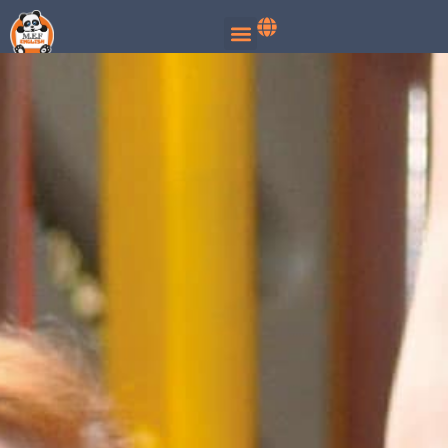
Skip
to
content