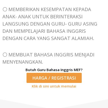
⚪ MEMBERIKAN KESEMPATAN KEPADA
ANAK- ANAK UNTUK BERINTERAKSI
LANGSUNG DENGAN GURU- GURU ASING
DAN MEMPELAJARI BAHASA INGGRIS
DENGAN CARA YANG SANGAT ALAMIAH.
⚪ MEMBUAT BAHASA INGGRIS MENJADI
MENYENANGKAN.
Butuh Guru Bahasa Inggris MEF?
HARGA / REGISTRASI
Klik di sini untuk memulai