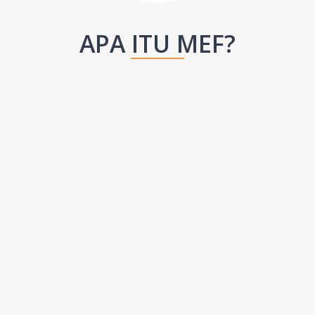
APA ITU MEF?